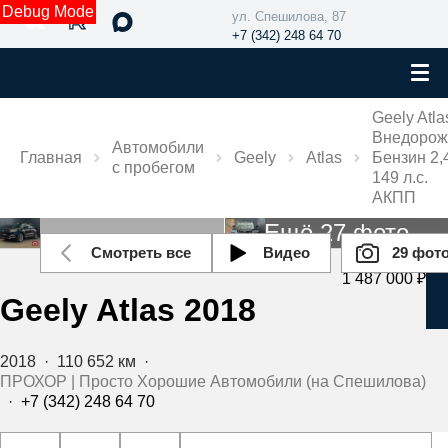
Debug Mode
ул. Спешилова, 87
+7 (342) 248 64 70
Geely Atla
Внедорож
Автомобили
Главная
Geely
Atlas
Бензин 2,
с пробегом
149 л.с.
АКПП
Ещё 27 фото
Смотреть все
Видео
29 фот
1 487 000 ₽
Geely Atlas 2018
2018
·
110 652 км
·
ПРОХОР | Просто Хорошие Автомобили (на Спешилова)
·
+7 (342) 248 64 70