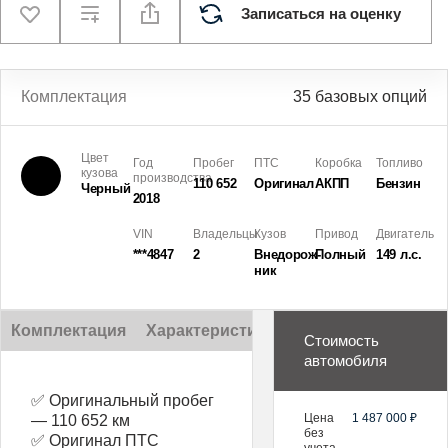
Записаться на оценку
Комплектация
35 базовых опций
Цвет
Год
Пробег
ПТС
Коробка
Топливо
кузова
производства
110 652
Оригинал
АКПП
Бензин
Черный
2018
VIN
Владельцы
Кузов
Привод
Двигатель
***4847
2
Внедорож­
Полный
149 л.с.
ник
Комплектация
Характеристики
Описание
Стоимость
автомобиля
✅ Оригинальный пробег
Цена
1 487 000 ₽
— 110 652 км
без
✅ Оригинал ПТС
учета