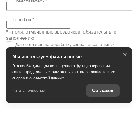
Представьтесь
*
Телефон
*
* - поля, отмеченные звездочкой, обязательны к
заполнению
Даю согласие на обработку своих персональных
данных и соглашаюсь с
политикой обработки
×
Мы используем файлы cookie
персональных данных
Я согласен (-на) получать
рекламно-
Это необходимо для полноценного функционирования
информационные рассылки
сайта. Продолжая использовать сайт, вы соглашаетесь со
сбором и обработкой данных.
Подтвердить бронь
Согласен
Читать полностью