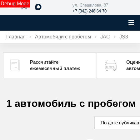
Debug Mode
ул. Спешилова, 87
+7 (342) 248 64 70
Главная
Автомобили с пробегом
JAC
JS3
Рассчитайте
Оцени
ежемесячный платеж
авто
1 автомобиль с пробегом
По дате публикац