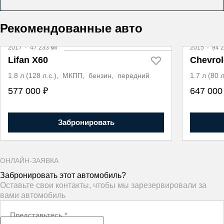
Рекомендованные авто
Видео
Видео
2017
·
47 233 км
2015
·
94 2
Lifan X60
Chevrol
1.8 л (128 л.с.), МКПП, бензин, передний
1.7 л (80
577 000 ₽
647 000
Забронировать
ОНЛАЙН-ЗАЯВКА
Забронировать этот автомобиль?
Оставьте свои контакты, чтобы мы зарезервировали за
вами автомобиль
Представьтесь
*