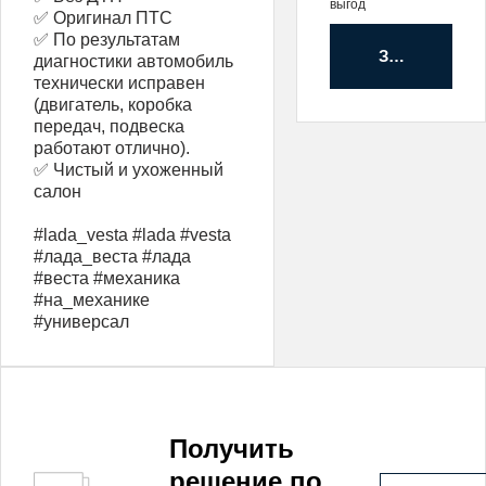
выгод
✅ Оригинал ПТС
✅ По результатам
Забронирова
диагностики автомобиль
технически исправен
(двигатель, коробка
передач, подвеска
работают отлично).
✅ Чистый и ухоженный
салон
#lada_vesta #lada #vesta
#лада_веста #лада
#веста #механика
#на_механике
#универсал
Получить
решение по