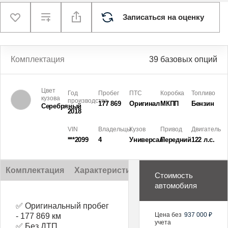
Записаться на оценку
Комплектация
39 базовых опций
Цвет
Год
Пробег
ПТС
Коробка
Топливо
кузова
производства
177 869
Оригинал
МКПП
Бензин
Серебряный
2018
VIN
Владельцы
Кузов
Привод
Двигатель
***2099
4
Универсал
Передний
122 л.с.
Комплектация
Характеристики
Описание
Стоимость
автомобиля
✅ Оригинальный пробег
Цена без
937 000 ₽
- 177 869 км
учета
✅ Без ДТП