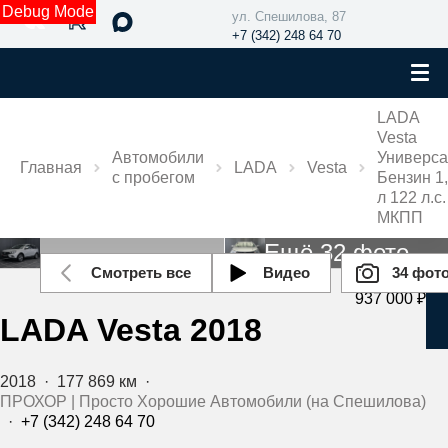
Debug Mode
ул. Спешилова, 87
+7 (342) 248 64 70
LADA
Vesta
Автомобили
Универс
Главная
LADA
Vesta
с пробегом
Бензин 1
л 122 л.с.
МКПП
Ещё 32 фото
Смотреть все
Видео
34 фот
937 000 ₽
LADA Vesta 2018
2018
·
177 869 км
·
ПРОХОР | Просто Хорошие Автомобили (на Спешилова)
·
+7 (342) 248 64 70