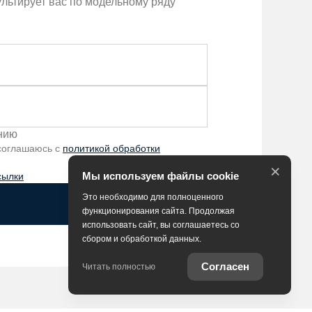
ультирует вас по модельному ряду
ению
 соглашаюсь с
политикой обработки
×
Мы используем файлы cookie
сылки
Это необходимо для полноценного
функционирования сайта. Продолжая
использовать сайт, вы соглашаетесь со
сбором и обработкой данных.
Согласен
Читать полностью