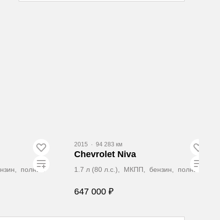
Видео
2015
·
94 283 км
Chevrolet Niva
бензин, полный
1.7 л (80 л.с.), МКПП, бензин, полный
647 000 ₽
ать
Забронировать