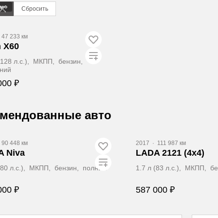
део
Сбросить
47 233 км
n X60
 (128 л.с.), МКПП, бензин,
ний
000 ₽
Забронировать
омендованные авто
део
90 448 км
2017
·
111 987 км
 Niva
LADA 2121 (4x4)
 (80 л.с.), МКПП, бензин, полный
1.7 л (83 л.с.), МКПП, 
000 ₽
587 000 ₽
Забронировать
Заброниров