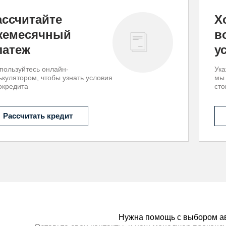
ассчитайте
Х
жемесячный
в
латеж
у
пользуйтесь онлайн-
Ука
ькулятором, чтобы узнать условия
мы
окредита
сто
Рассчитать кредит
Нужна помощь с выбором а