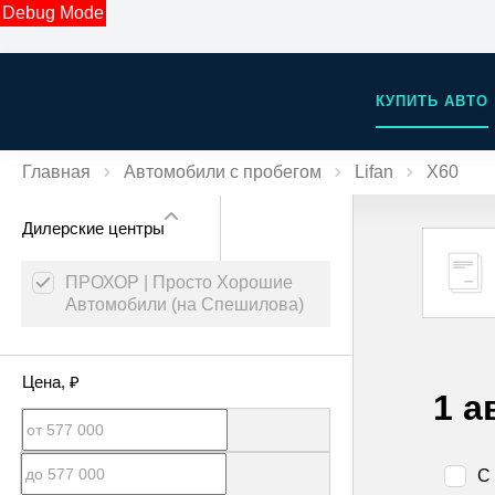
Debug Mode
КУПИТЬ АВТО
Главная
Автомобили с пробегом
Lifan
X60
Дилерские центры
ПРОХОР | Просто Хорошие
Автомобили (на Спешилова)
Цена
, ₽
1 а
С