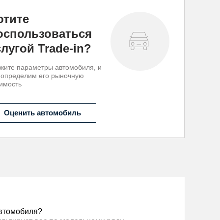
отите
оспользоваться
слугой Trade-in?
жите параметры автомобиля, и
 определим его рыночную
имость
Оценить автомобиль
втомобиля?