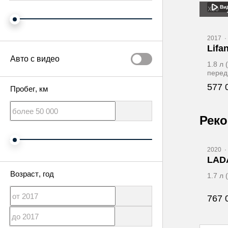
Ви
X60
2017
·
Lifa
Авто с видео
1.8 л
перед
577 
Пробег
, км
Рек
Ви
2020
·
LADA
Возраст
, год
1.7 л
767 