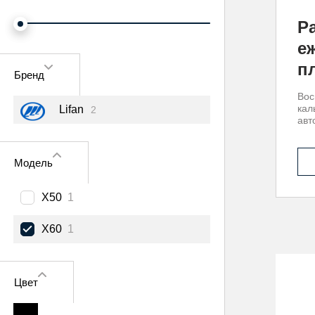
Р
е
п
Бренд
Вос
кал
Lifan
2
авт
Модель
X50
1
X60
1
Цвет