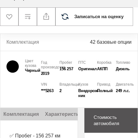
Записаться на оценку
Комплектация
42 базовые опции
Цвет
Год
Пробег
ПТС
Коробка
Топливо
кузова
производства
156 257
Оригинал
АКПП
Дизель
Черный
2019
VIN
Владельцы
Кузов
Привод
Двигатель
***5263
2
Внедорож­
Полный
249 л.с.
ник
Комплектация
Характеристики
Описание
Стоимость
автомобиля
✅ Пробег - 156 257 км