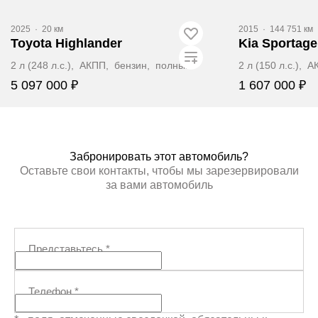
2025
·
20 км
2015
·
144 751 км
Toyota Highlander
Kia Sportage
2 л (248 л.с.), АКПП, бензин, полный
2 л (150 л.с.),
5 097 000 ₽
1 607 000 ₽
Забронировать
Заб
Забронировать этот автомобиль?
Оставьте свои контакты, чтобы мы зарезервировали
за вами автомобиль
Представьтесь
*
Телефон
*