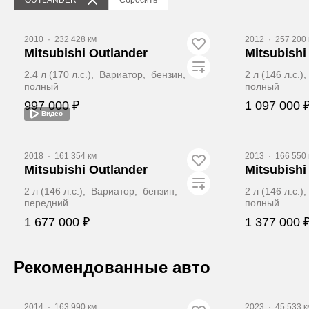
2010
·
232 428 км
2012
·
257 200 
Mitsubishi Outlander
Mitsubishi
2.4 л (170 л.с.), Вариатор, бензин,
2 л (146 л.с.
полный
полный
997 000 ₽
1 097 000 
Видео
Забронировать
З
2018
·
161 354 км
2013
·
166 550 
Mitsubishi Outlander
Mitsubishi
2 л (146 л.с.), Вариатор, бензин,
2 л (146 л.с.
передний
полный
1 677 000 ₽
1 377 000 
Забронировать
З
Рекомендованные авто
Видео
Видео
2014
·
163 990 км
2023
·
45 533 к