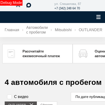
Debug Mode
ул. Спешилова, 87
+7 (342) 248 64 70
Автомобили
Главная
Mitsubishi
OUTLANDER
с пробегом
Рассчитайте
Оцени
ежемесячный платеж
авто
4 автомобиля с пробегом
С видео
По дате публикац
OUTLANDER
Сбросить