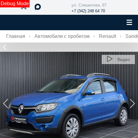
Debug Mode
ул. Спешилова, 87
+7 (342) 248 64 70
Главная
Автомобили с пробегом
Renault
Sand
Видео