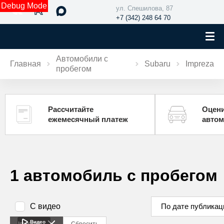
Debug Mode
ул. Спешилова, 87
+7 (342) 248 64 70
Автомобили с
Главная
Subaru
Impreza
пробегом
Рассчитайте
Оцени
ежемесячный платеж
авто
1 автомобиль с пробегом
С видео
По дате публикац
Видео
Impreza
Сбросить