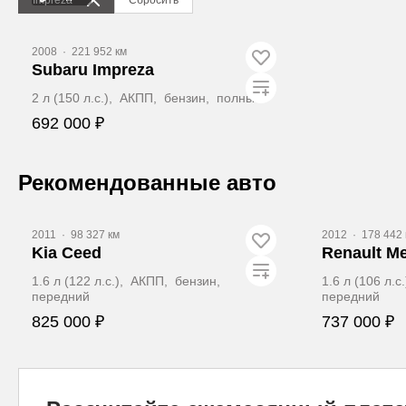
2008
·
221 952 км
Subaru Impreza
2 л (150 л.с.), АКПП, бензин, полный
692 000 ₽
Забронировать
Рекомендованные авто
Видео
Видео
2011
·
98 327 км
2012
·
178 442 
Kia Ceed
Renault M
1.6 л (122 л.с.), АКПП, бензин,
1.6 л (106 л.
передний
передний
825 000 ₽
737 000 ₽
Забронировать
З