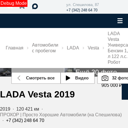
Debug Mode
ул. Спешилова, 87
+7 (342) 248 64 70
LADA
Vesta
Автомобили
Универс
Главная
LADA
Vesta
с пробегом
Бензин 1
л 122 л.с.
Робот
Ещё 30 фото
Смотреть все
Видео
32 фот
905 000 ₽
LADA Vesta 2019
2019
·
120 421 км
·
ПРОХОР | Просто Хорошие Автомобили (на Спешилова)
·
+7 (342) 248 64 70