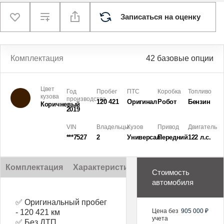
Записаться на оценку
Комплектация
42 базовые опции
Цвет
Год
Пробег
ПТС
Коробка
Топливо
кузова
производства
120 421
Оригинал
Робот
Бензин
Коричневый
2019
VIN
Владельцы
Кузов
Привод
Двигатель
***7527
2
Универсал
Передний
122 л.с.
Комплектация
Характеристики
Описание
Стоимость
автомобиля
✅ Оригинальный пробег
Цена без
905 000 ₽
- 120 421 км
учета
✅ Без ДТП