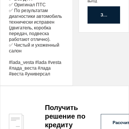
выгод
✅ Оригинал ПТС
✅ По результатам
Забронирова
диагностики автомобиль
технически исправен
(двигатель, коробка
передач, подвеска
работают отлично).
✅ Чистый и ухоженный
салон
#lada_vesta #lada #vesta
#лада_веста #лада
#веста #универсал
Получить
решение по
Рассчит
кредиту