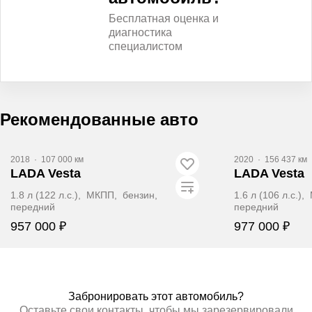
Бесплатная оценка и
диагностика
специалистом
Рекомендованные авто
Видео
2018
·
107 000 км
2020
·
156 437 км
LADA Vesta
LADA Vesta
1.8 л (122 л.с.), МКПП, бензин,
1.6 л (106 л.с.)
передний
передний
957 000 ₽
977 000 ₽
Забронировать
Заб
Забронировать этот автомобиль?
Оставьте свои контакты, чтобы мы зарезервировали