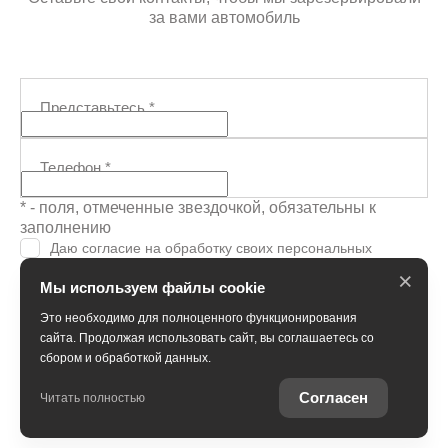
за вами автомобиль
Представьтесь
*
Телефон
*
* - поля, отмеченные звездочкой, обязательны к
заполнению
Даю согласие на обработку своих персональных
данных и соглашаюсь с
политикой обработки
×
Мы используем файлы cookie
персональных данных
Я согласен (-на) получать
рекламно-
Это необходимо для полноценного функционирования
информационные рассылки
сайта. Продолжая использовать сайт, вы соглашаетесь со
сбором и обработкой данных.
Подтвердить бронь
Согласен
Читать полностью